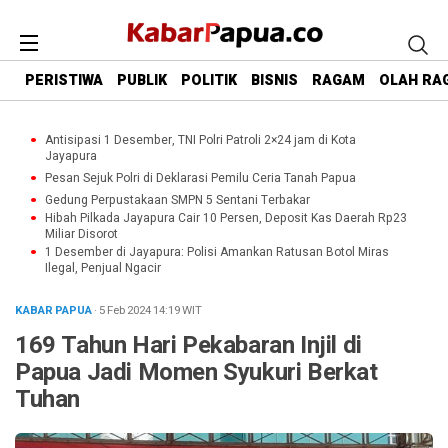
PERISTIWA
PUBLIK
POLITIK
BISNIS
RAGAM
OLAH RA
Antisipasi 1 Desember, TNI Polri Patroli 2×24 jam di Kota
Jayapura
Pesan Sejuk Polri di Deklarasi Pemilu Ceria Tanah Papua
Gedung Perpustakaan SMPN 5 Sentani Terbakar
Hibah Pilkada Jayapura Cair 10 Persen, Deposit Kas Daerah Rp23
Miliar Disorot
1 Desember di Jayapura: Polisi Amankan Ratusan Botol Miras
Ilegal, Penjual Ngacir
KABAR PAPUA
· 5 Feb 2024
14:19
WIT
169 Tahun Hari Pekabaran Injil di
Papua Jadi Momen Syukuri Berkat
Tuhan