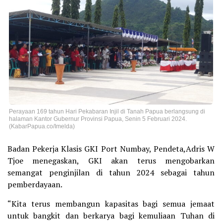
Perayaan 169 tahun Hari Pekabaran Injil di Tanah Papua berlangsung di
halaman Kantor Gubernur Provinsi Papua, Senin 5 Februari 2024.
(KabarPapua.co/Imelda)
Badan Pekerja Klasis GKI Port Numbay, Pendeta,Adris W
Tjoe menegaskan, GKI akan terus mengobarkan
semangat penginjilan di tahun 2024 sebagai tahun
pemberdayaan.
“Kita terus membangun kapasitas bagi semua jemaat
untuk bangkit dan berkarya bagi kemuliaan Tuhan di