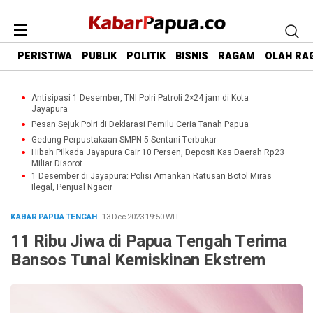
PERISTIWA
PUBLIK
POLITIK
BISNIS
RAGAM
OLAH RA
Antisipasi 1 Desember, TNI Polri Patroli 2×24 jam di Kota
Jayapura
Pesan Sejuk Polri di Deklarasi Pemilu Ceria Tanah Papua
Gedung Perpustakaan SMPN 5 Sentani Terbakar
Hibah Pilkada Jayapura Cair 10 Persen, Deposit Kas Daerah Rp23
Miliar Disorot
1 Desember di Jayapura: Polisi Amankan Ratusan Botol Miras
Ilegal, Penjual Ngacir
KABAR PAPUA TENGAH
· 13 Dec 2023
19:50
WIT
11 Ribu Jiwa di Papua Tengah Terima
Bansos Tunai Kemiskinan Ekstrem