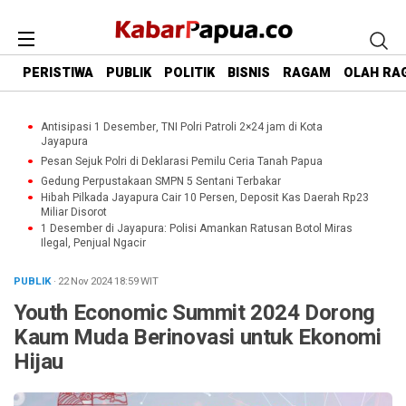
PERISTIWA
PUBLIK
POLITIK
BISNIS
RAGAM
OLAH RA
Antisipasi 1 Desember, TNI Polri Patroli 2×24 jam di Kota
Jayapura
Pesan Sejuk Polri di Deklarasi Pemilu Ceria Tanah Papua
Gedung Perpustakaan SMPN 5 Sentani Terbakar
Hibah Pilkada Jayapura Cair 10 Persen, Deposit Kas Daerah Rp23
Miliar Disorot
1 Desember di Jayapura: Polisi Amankan Ratusan Botol Miras
Ilegal, Penjual Ngacir
PUBLIK
· 22 Nov 2024
18:59
WIT
Youth Economic Summit 2024 Dorong
Kaum Muda Berinovasi untuk Ekonomi
Hijau