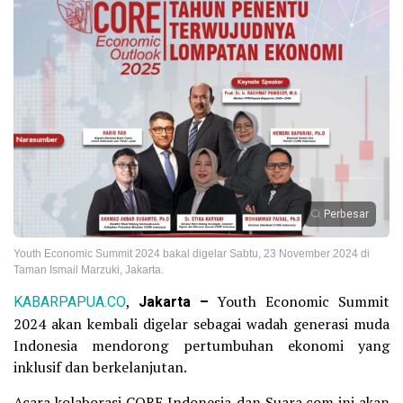
Perbesar
Youth Economic Summit 2024 bakal digelar Sabtu, 23 November 2024 di
Taman Ismail Marzuki, Jakarta.
KABARPAPUA.CO
,
Jakarta –
Youth Economic Summit
2024 akan kembali digelar sebagai wadah generasi muda
Indonesia mendorong pertumbuhan ekonomi yang
inklusif dan berkelanjutan.
Acara kolaborasi CORE Indonesia dan Suara.com ini akan