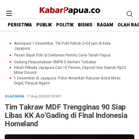
PERISTIWA
PUBLIK
POLITIK
BISNIS
RAGAM
OLAH RA
Antisipasi 1 Desember, TNI Polri Patroli 2×24 jam di Kota
Jayapura
Pesan Sejuk Polri di Deklarasi Pemilu Ceria Tanah Papua
Gedung Perpustakaan SMPN 5 Sentani Terbakar
Hibah Pilkada Jayapura Cair 10 Persen, Deposit Kas Daerah Rp23
Miliar Disorot
1 Desember di Jayapura: Polisi Amankan Ratusan Botol Miras
Ilegal, Penjual Ngacir
OLAH RAGA
· 17 Aug 2024
09:50
WIT
Tim Takraw MDF Trengginas 90 Siap
Libas KK Ao’Gading di Final Indonesia
Homeland