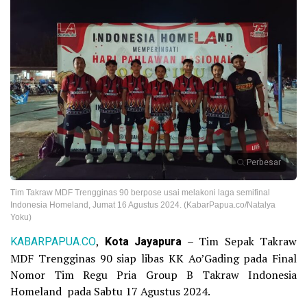
Perbesar
Tim Takraw MDF Trengginas 90 berpose usai melakoni laga semifinal
Indonesia Homeland, Jumat 16 Agustus 2024. (KabarPapua.co/Natalya
Yoku)
KABARPAPUA.CO
,
Kota Jayapura
– Tim Sepak Takraw
MDF Trengginas 90 siap libas KK Ao’Gading pada Final
Nomor Tim Regu Pria Group B Takraw Indonesia
Homeland pada Sabtu 17 Agustus 2024.