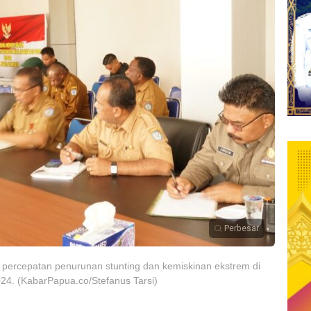
Perbesar
rcepatan penurunan stunting dan kemiskinan ekstrem di
24. (KabarPapua.co/Stefanus Tarsi)