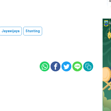
Jayawijaya
Stunting