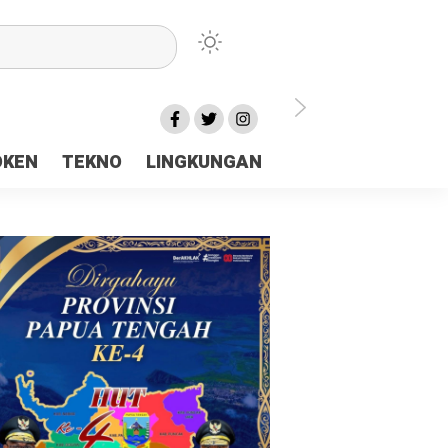
lu Ceria Tanah Papua
OKEN
TEKNO
LINGKUNGAN
aerah Rp23 Miliar Disorot