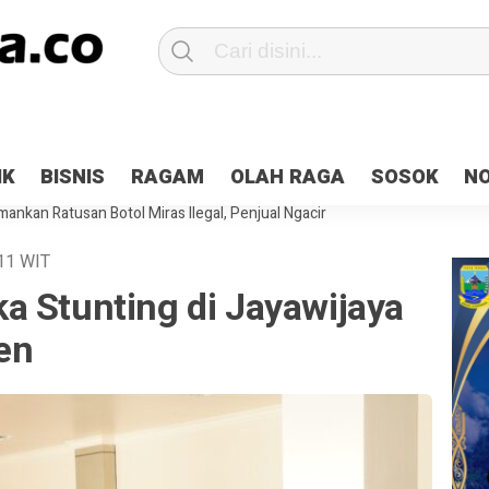
Patroli 2×24 jam di Kota Jayapura
Pesan Sejuk Polri di Deklarasi Pemi
IK
BISNIS
RAGAM
OLAH RAGA
SOSOK
N
ntani Terbakar
Hibah Pilkada Jayapura Cair 10 Persen, Deposit Kas D
ankan Ratusan Botol Miras Ilegal, Penjual Ngacir
11
WIT
a Stunting di Jayawijaya
en