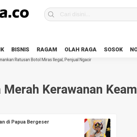
Patroli 2×24 jam di Kota Jayapura
Pesan Sejuk Polri di Deklarasi Pemi
IK
BISNIS
RAGAM
OLAH RAGA
SOSOK
N
ntani Terbakar
Hibah Pilkada Jayapura Cair 10 Persen, Deposit Kas D
ankan Ratusan Botol Miras Ilegal, Penjual Ngacir
 Merah Kerawanan Kea
n di Papua Bergeser