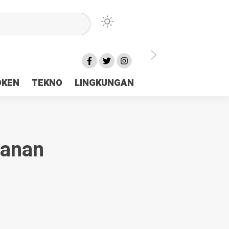
lu Ceria Tanah Papua
OKEN
TEKNO
LINGKUNGAN
aerah Rp23 Miliar Disorot
manan