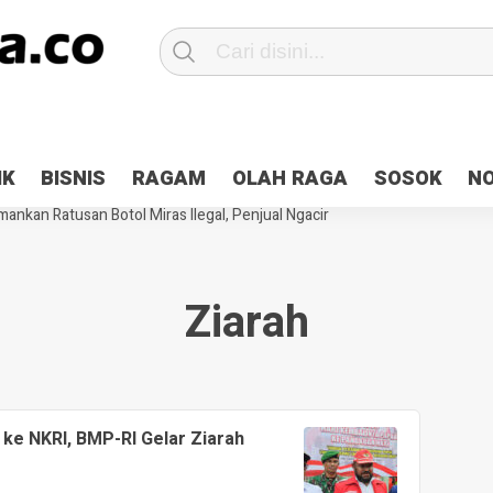
Patroli 2×24 jam di Kota Jayapura
Pesan Sejuk Polri di Deklarasi Pemi
IK
BISNIS
RAGAM
OLAH RAGA
SOSOK
N
ntani Terbakar
Hibah Pilkada Jayapura Cair 10 Persen, Deposit Kas D
ankan Ratusan Botol Miras Ilegal, Penjual Ngacir
Ziarah
 ke NKRI, BMP-RI Gelar Ziarah