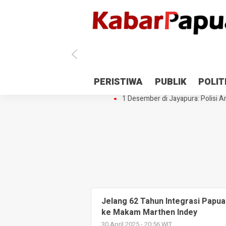
Antisipasi 1 Desember, TNI Polri 
PERISTIWA
PUBLIK
POLIT
Gedung Perpustakaan SMPN 5 Se
1 Desember di Jayapura: Polisi Am
Jelang 62 Tahun Integrasi Papua
ke Makam Marthen Indey
30 April 2025 - 20:56 WIT