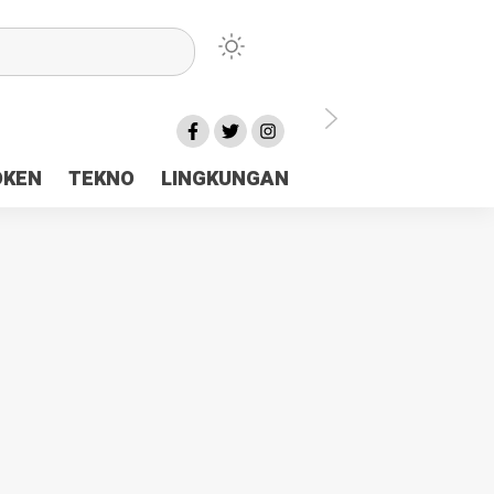
lu Ceria Tanah Papua
OKEN
TEKNO
LINGKUNGAN
aerah Rp23 Miliar Disorot