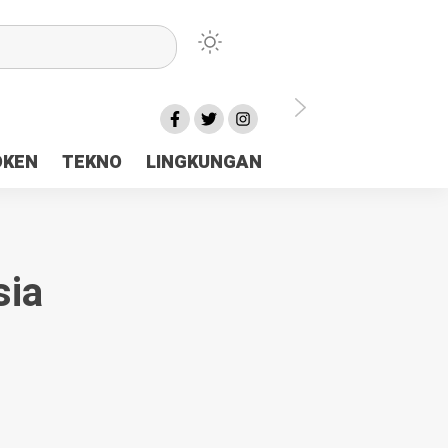
lu Ceria Tanah Papua
OKEN
TEKNO
LINGKUNGAN
aerah Rp23 Miliar Disorot
sia