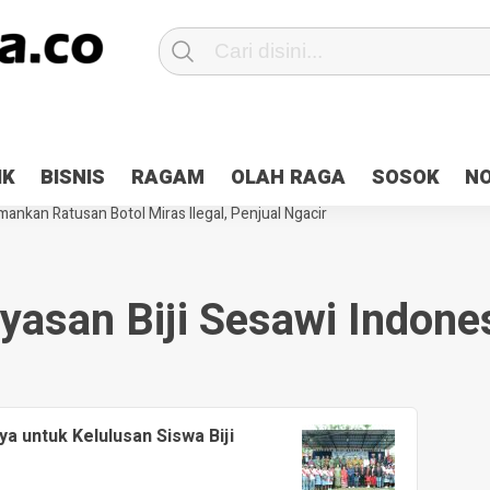
Patroli 2×24 jam di Kota Jayapura
Pesan Sejuk Polri di Deklarasi Pemi
IK
BISNIS
RAGAM
OLAH RAGA
SOSOK
N
ntani Terbakar
Hibah Pilkada Jayapura Cair 10 Persen, Deposit Kas D
ankan Ratusan Botol Miras Ilegal, Penjual Ngacir
yasan Biji Sesawi Indone
 untuk Kelulusan Siswa Biji