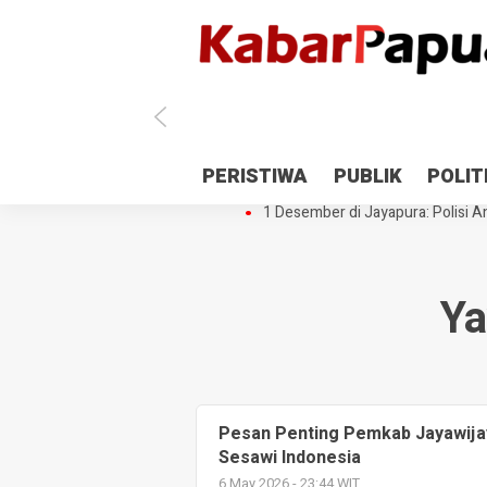
Antisipasi 1 Desember, TNI Polri 
PERISTIWA
PUBLIK
POLIT
Gedung Perpustakaan SMPN 5 Se
1 Desember di Jayapura: Polisi Am
Ya
Pesan Penting Pemkab Jayawijaya
Sesawi Indonesia
6 May 2026 - 23:44 WIT