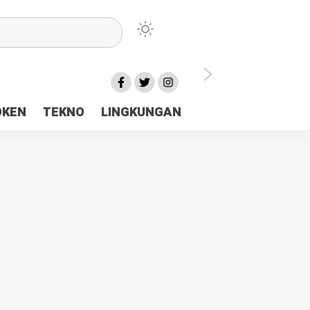
lu Ceria Tanah Papua
OKEN
TEKNO
LINGKUNGAN
aerah Rp23 Miliar Disorot