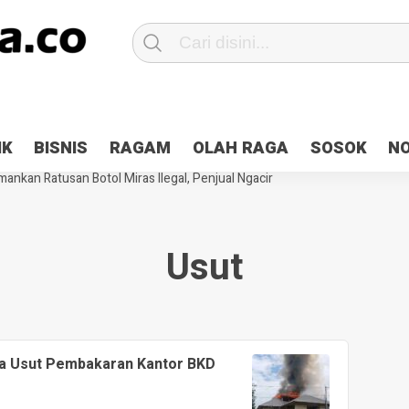
Patroli 2×24 jam di Kota Jayapura
Pesan Sejuk Polri di Deklarasi Pemi
IK
BISNIS
RAGAM
OLAH RAGA
SOSOK
N
ntani Terbakar
Hibah Pilkada Jayapura Cair 10 Persen, Deposit Kas D
ankan Ratusan Botol Miras Ilegal, Penjual Ngacir
Usut
ua Usut Pembakaran Kantor BKD