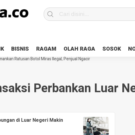
Patroli 2×24 jam di Kota Jayapura
Pesan Sejuk Polri di Deklarasi Pemi
IK
BISNIS
RAGAM
OLAH RAGA
SOSOK
N
ntani Terbakar
Hibah Pilkada Jayapura Cair 10 Persen, Deposit Kas D
ankan Ratusan Botol Miras Ilegal, Penjual Ngacir
nsaksi Perbankan Luar Ne
ungan di Luar Negeri Makin