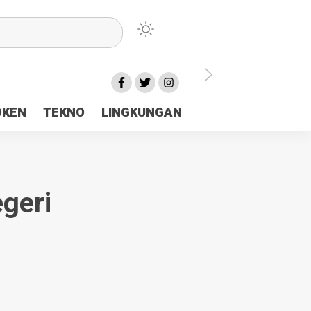
lu Ceria Tanah Papua
OKEN
TEKNO
LINGKUNGAN
aerah Rp23 Miliar Disorot
geri