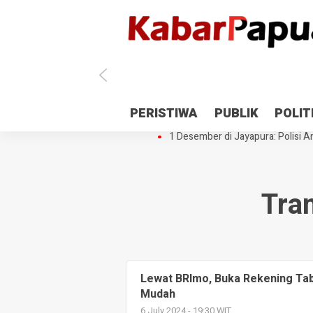
Antisipasi 1 Desember, TNI Polri 
PERISTIWA
PUBLIK
POLIT
Gedung Perpustakaan SMPN 5 Se
1 Desember di Jayapura: Polisi Am
Tra
Lewat BRImo, Buka Rekening Tab
Mudah
6 July 2024 - 19:30 WIT