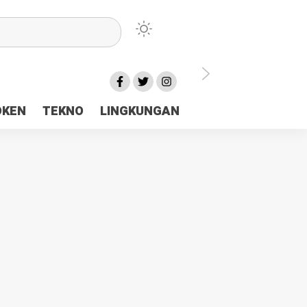
lu Ceria Tanah Papua
OKEN
TEKNO
LINGKUNGAN
aerah Rp23 Miliar Disorot