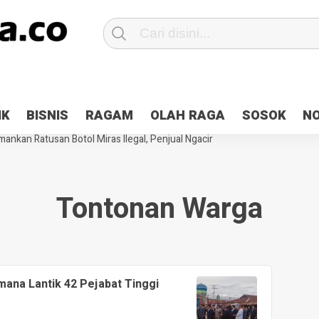
Patroli 2×24 jam di Kota Jayapura
Pesan Sejuk Polri di Deklarasi Pemi
IK
BISNIS
RAGAM
OLAH RAGA
SOSOK
N
ntani Terbakar
Hibah Pilkada Jayapura Cair 10 Persen, Deposit Kas D
ankan Ratusan Botol Miras Ilegal, Penjual Ngacir
Tontonan Warga
mana Lantik 42 Pejabat Tinggi