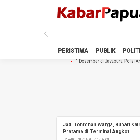
Antisipasi 1 Desember, TNI Polri 
PERISTIWA
PUBLIK
POLIT
Gedung Perpustakaan SMPN 5 Se
1 Desember di Jayapura: Polisi Am
Jadi Tontonan Warga, Bupati Kai
Pratama di Terminal Angkot
15 August 2024 - 22:34 WIT