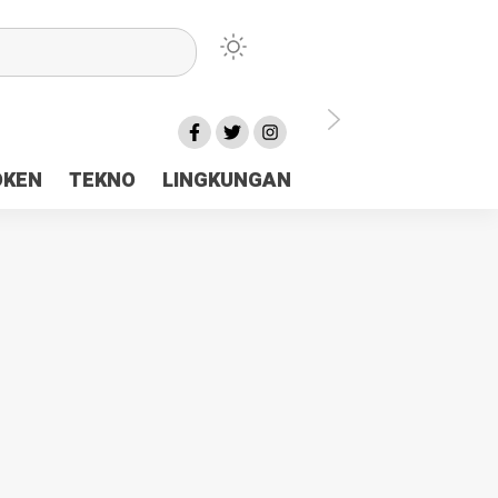
lu Ceria Tanah Papua
OKEN
TEKNO
LINGKUNGAN
aerah Rp23 Miliar Disorot