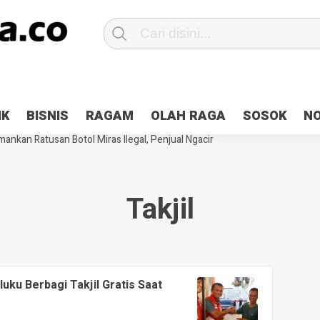
Patroli 2×24 jam di Kota Jayapura
Pesan Sejuk Polri di Deklarasi Pemi
IK
BISNIS
RAGAM
OLAH RAGA
SOSOK
N
ntani Terbakar
Hibah Pilkada Jayapura Cair 10 Persen, Deposit Kas D
ankan Ratusan Botol Miras Ilegal, Penjual Ngacir
Takjil
u Berbagi Takjil Gratis Saat