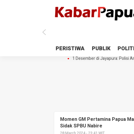
Antisipasi 1 Desember, TNI Polri 
PERISTIWA
PUBLIK
POLIT
Gedung Perpustakaan SMPN 5 Se
1 Desember di Jayapura: Polisi Am
Momen GM Pertamina Papua Maluk
Sidak SPBU Nabire
28 March 2024 - 23:41 WIT