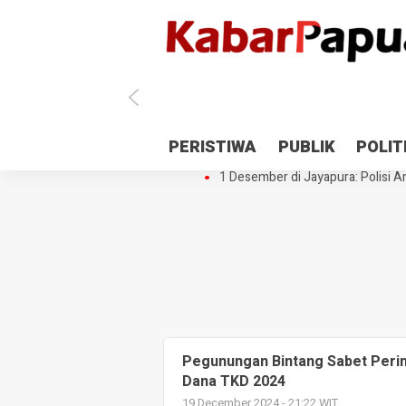
Antisipasi 1 Desember, TNI Polri 
PERISTIWA
PUBLIK
POLIT
Gedung Perpustakaan SMPN 5 Se
1 Desember di Jayapura: Polisi Am
Pegunungan Bintang Sabet Perin
Dana TKD 2024
19 December 2024 - 21:22 WIT