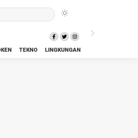
lu Ceria Tanah Papua
OKEN
TEKNO
LINGKUNGAN
aerah Rp23 Miliar Disorot