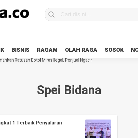
Patroli 2×24 jam di Kota Jayapura
Pesan Sejuk Polri di Deklarasi Pemi
IK
BISNIS
RAGAM
OLAH RAGA
SOSOK
N
ntani Terbakar
Hibah Pilkada Jayapura Cair 10 Persen, Deposit Kas D
ankan Ratusan Botol Miras Ilegal, Penjual Ngacir
Spei Bidana
gkat 1 Terbaik Penyaluran