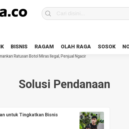
Patroli 2×24 jam di Kota Jayapura
Pesan Sejuk Polri di Deklarasi Pemi
IK
BISNIS
RAGAM
OLAH RAGA
SOSOK
N
ntani Terbakar
Hibah Pilkada Jayapura Cair 10 Persen, Deposit Kas D
ankan Ratusan Botol Miras Ilegal, Penjual Ngacir
Solusi Pendanaan
an untuk Tingkatkan Bisnis