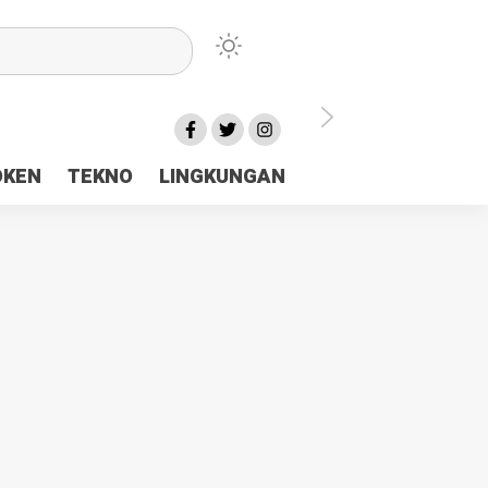
lu Ceria Tanah Papua
OKEN
TEKNO
LINGKUNGAN
aerah Rp23 Miliar Disorot