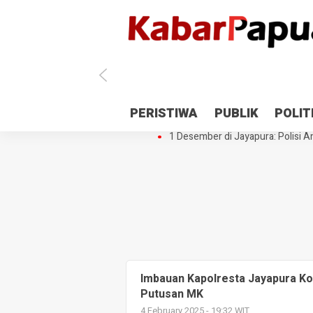
Antisipasi 1 Desember, TNI Polri 
PERISTIWA
PUBLIK
POLIT
Gedung Perpustakaan SMPN 5 Se
1 Desember di Jayapura: Polisi Am
Imbauan Kapolresta Jayapura Ko
Putusan MK
4 February 2025 - 19:32 WIT