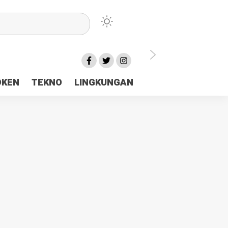
lu Ceria Tanah Papua
OKEN
TEKNO
LINGKUNGAN
aerah Rp23 Miliar Disorot