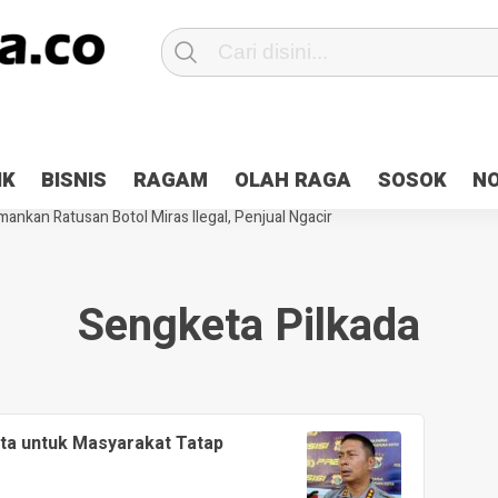
Patroli 2×24 jam di Kota Jayapura
Pesan Sejuk Polri di Deklarasi Pemi
IK
BISNIS
RAGAM
OLAH RAGA
SOSOK
N
ntani Terbakar
Hibah Pilkada Jayapura Cair 10 Persen, Deposit Kas D
ankan Ratusan Botol Miras Ilegal, Penjual Ngacir
Sengketa Pilkada
ta untuk Masyarakat Tatap