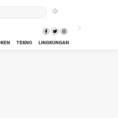
lu Ceria Tanah Papua
OKEN
TEKNO
LINGKUNGAN
aerah Rp23 Miliar Disorot