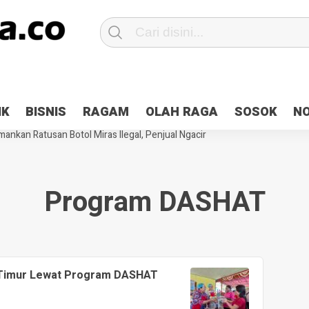
Patroli 2×24 jam di Kota Jayapura
Pesan Sejuk Polri di Deklarasi Pemi
IK
BISNIS
RAGAM
OLAH RAGA
SOSOK
N
ntani Terbakar
Hibah Pilkada Jayapura Cair 10 Persen, Deposit Kas D
ankan Ratusan Botol Miras Ilegal, Penjual Ngacir
Program DASHAT
n Timur Lewat Program DASHAT