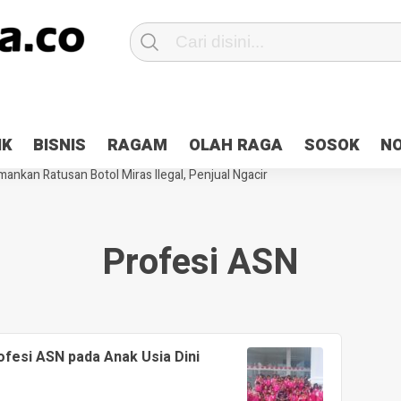
Patroli 2×24 jam di Kota Jayapura
Pesan Sejuk Polri di Deklarasi Pemi
IK
BISNIS
RAGAM
OLAH RAGA
SOSOK
N
ntani Terbakar
Hibah Pilkada Jayapura Cair 10 Persen, Deposit Kas D
ankan Ratusan Botol Miras Ilegal, Penjual Ngacir
Profesi ASN
fesi ASN pada Anak Usia Dini