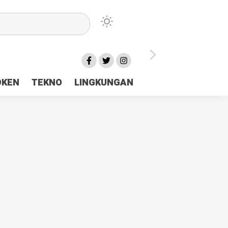
lu Ceria Tanah Papua
OKEN
TEKNO
LINGKUNGAN
aerah Rp23 Miliar Disorot