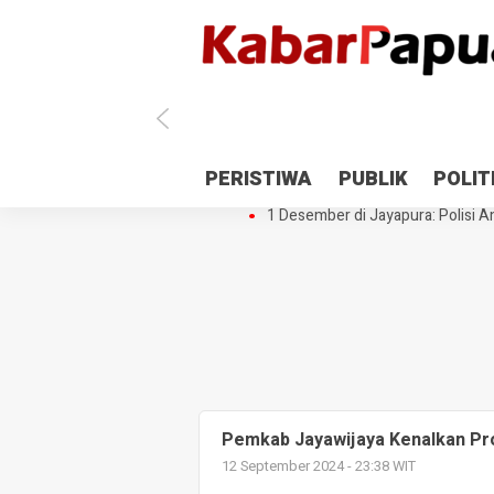
Antisipasi 1 Desember, TNI Polri 
PERISTIWA
PUBLIK
POLIT
Gedung Perpustakaan SMPN 5 Se
1 Desember di Jayapura: Polisi Am
Pemkab Jayawijaya Kenalkan Pro
12 September 2024 - 23:38 WIT