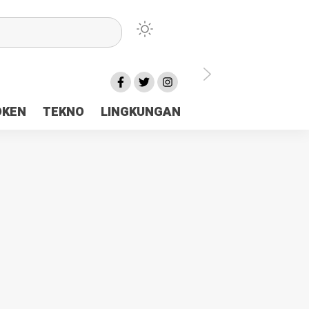
lu Ceria Tanah Papua
OKEN
TEKNO
LINGKUNGAN
aerah Rp23 Miliar Disorot