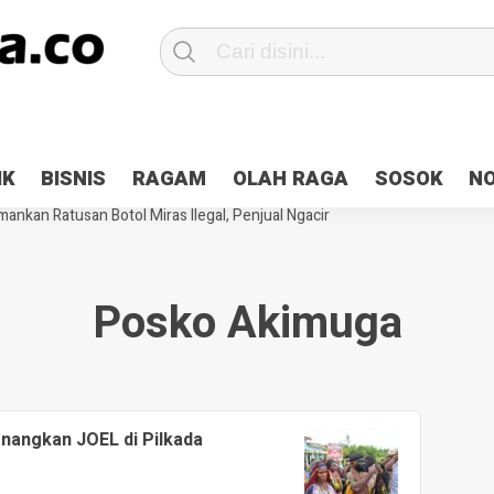
Patroli 2×24 jam di Kota Jayapura
Pesan Sejuk Polri di Deklarasi Pemi
IK
BISNIS
RAGAM
OLAH RAGA
SOSOK
N
ntani Terbakar
Hibah Pilkada Jayapura Cair 10 Persen, Deposit Kas D
ankan Ratusan Botol Miras Ilegal, Penjual Ngacir
Posko Akimuga
nangkan JOEL di Pilkada