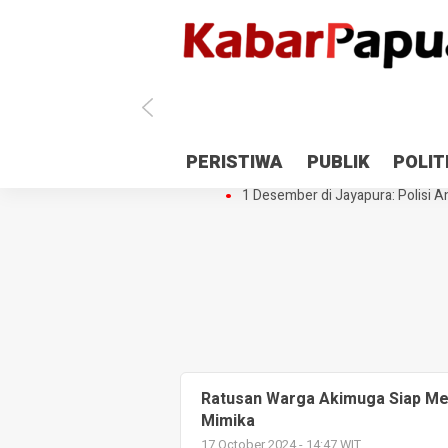
Antisipasi 1 Desember, TNI Polri 
PERISTIWA
PUBLIK
POLIT
Gedung Perpustakaan SMPN 5 Se
1 Desember di Jayapura: Polisi Am
Ratusan Warga Akimuga Siap Me
Mimika
17 October 2024 - 14:47 WIT