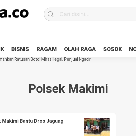
Patroli 2×24 jam di Kota Jayapura
Pesan Sejuk Polri di Deklarasi Pemi
IK
BISNIS
RAGAM
OLAH RAGA
SOSOK
N
ntani Terbakar
Hibah Pilkada Jayapura Cair 10 Persen, Deposit Kas D
ankan Ratusan Botol Miras Ilegal, Penjual Ngacir
Polsek Makimi
k Makimi Bantu Dros Jagung