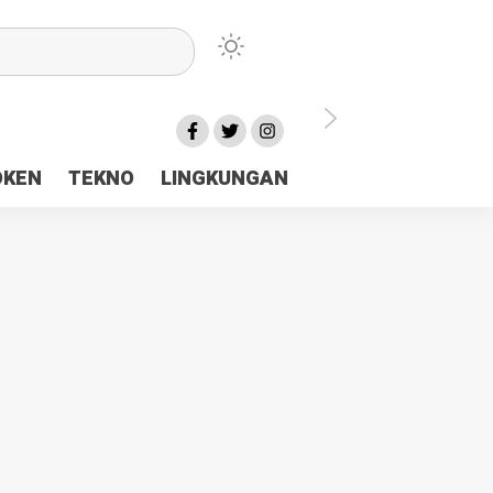
lu Ceria Tanah Papua
OKEN
TEKNO
LINGKUNGAN
aerah Rp23 Miliar Disorot