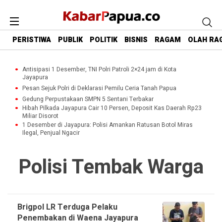
PERISTIWA
PUBLIK
POLITIK
BISNIS
RAGAM
OLAH RA
Antisipasi 1 Desember, TNI Polri Patroli 2×24 jam di Kota
Jayapura
Pesan Sejuk Polri di Deklarasi Pemilu Ceria Tanah Papua
Gedung Perpustakaan SMPN 5 Sentani Terbakar
Hibah Pilkada Jayapura Cair 10 Persen, Deposit Kas Daerah Rp23
Miliar Disorot
1 Desember di Jayapura: Polisi Amankan Ratusan Botol Miras
Ilegal, Penjual Ngacir
Polisi Tembak Warga
Brigpol LR Terduga Pelaku
Penembakan di Waena Jayapura