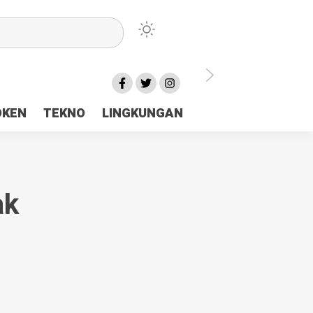
lu Ceria Tanah Papua
OKEN
TEKNO
LINGKUNGAN
aerah Rp23 Miliar Disorot
ak