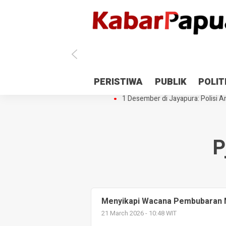
Antisipasi 1 Desember, TNI Polri 
PERISTIWA
PUBLIK
POLIT
Gedung Perpustakaan SMPN 5 Se
1 Desember di Jayapura: Polisi Am
P
Menyikapi Wacana Pembubaran 
21 March 2026 - 10:48 WIT