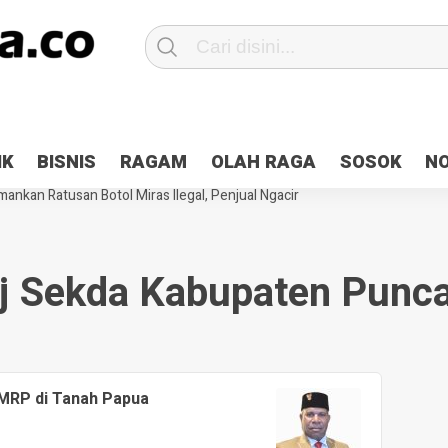
Patroli 2×24 jam di Kota Jayapura
Pesan Sejuk Polri di Deklarasi Pemi
IK
BISNIS
RAGAM
OLAH RAGA
SOSOK
N
ntani Terbakar
Hibah Pilkada Jayapura Cair 10 Persen, Deposit Kas D
ankan Ratusan Botol Miras Ilegal, Penjual Ngacir
j Sekda Kabupaten Punc
MRP di Tanah Papua