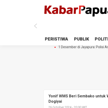
Antisipasi 1 Desember, TNI Polri 
PERISTIWA
PUBLIK
POLIT
Gedung Perpustakaan SMPN 5 Se
1 Desember di Jayapura: Polisi Am
Yonif WMS Beri Sembako untuk W
Dogiyai
26 October 2024 - 20:00 WIT