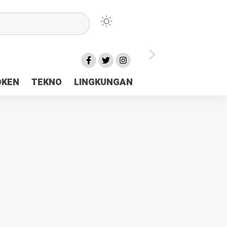
lu Ceria Tanah Papua
OKEN
TEKNO
LINGKUNGAN
aerah Rp23 Miliar Disorot