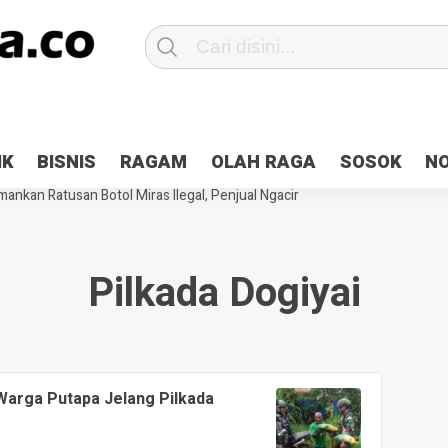
Patroli 2×24 jam di Kota Jayapura
Pesan Sejuk Polri di Deklarasi Pemi
IK
BISNIS
RAGAM
OLAH RAGA
SOSOK
N
ntani Terbakar
Hibah Pilkada Jayapura Cair 10 Persen, Deposit Kas D
ankan Ratusan Botol Miras Ilegal, Penjual Ngacir
Pilkada Dogiyai
arga Putapa Jelang Pilkada