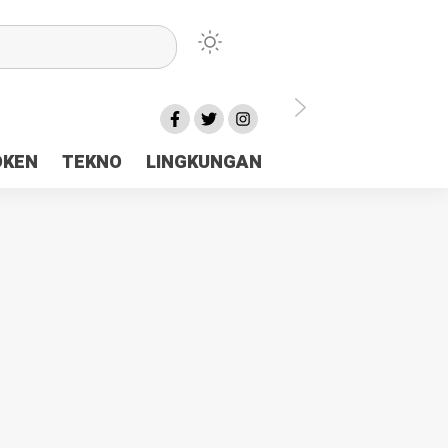
lu Ceria Tanah Papua
OKEN
TEKNO
LINGKUNGAN
aerah Rp23 Miliar Disorot