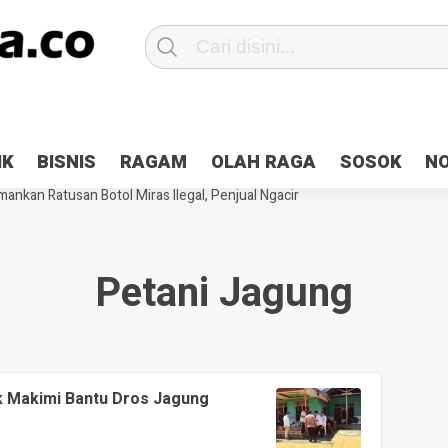
Patroli 2×24 jam di Kota Jayapura
Pesan Sejuk Polri di Deklarasi Pemi
IK
BISNIS
RAGAM
OLAH RAGA
SOSOK
N
ntani Terbakar
Hibah Pilkada Jayapura Cair 10 Persen, Deposit Kas D
ankan Ratusan Botol Miras Ilegal, Penjual Ngacir
Petani Jagung
k Makimi Bantu Dros Jagung