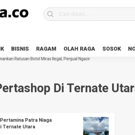
Patroli 2×24 jam di Kota Jayapura
Pesan Sejuk Polri di Deklarasi Pemi
IK
BISNIS
RAGAM
OLAH RAGA
SOSOK
N
ntani Terbakar
Hibah Pilkada Jayapura Cair 10 Persen, Deposit Kas D
ankan Ratusan Botol Miras Ilegal, Penjual Ngacir
Pertashop Di Ternate Utar
Pertamina Patra Niaga
di Ternate Utara