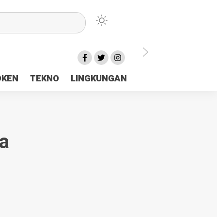
lu Ceria Tanah Papua
OKEN
TEKNO
LINGKUNGAN
aerah Rp23 Miliar Disorot
a