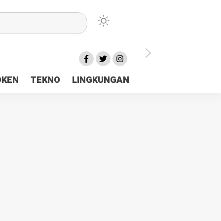
lu Ceria Tanah Papua
OKEN
TEKNO
LINGKUNGAN
aerah Rp23 Miliar Disorot