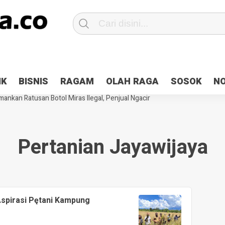
Patroli 2×24 jam di Kota Jayapura
Pesan Sejuk Polri di Deklarasi Pemi
IK
BISNIS
RAGAM
OLAH RAGA
SOSOK
N
ntani Terbakar
Hibah Pilkada Jayapura Cair 10 Persen, Deposit Kas D
ankan Ratusan Botol Miras Ilegal, Penjual Ngacir
Pertanian Jayawijaya
Aspirasi Pętani Kampung