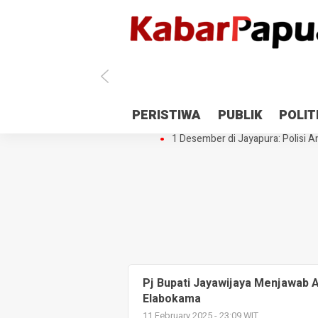
Antisipasi 1 Desember, TNI Polri 
PERISTIWA
PUBLIK
POLIT
Gedung Perpustakaan SMPN 5 Se
1 Desember di Jayapura: Polisi Am
Pj Bupati Jayawijaya Menjawab 
Elabokama
11 February 2025 - 23:09 WIT