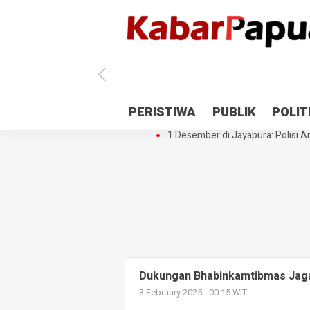
Antisipasi 1 Desember, TNI Polri 
PERISTIWA
PUBLIK
POLIT
Gedung Perpustakaan SMPN 5 Se
1 Desember di Jayapura: Polisi Am
Dukungan Bhabinkamtibmas Jag
3 February 2025 - 00:15 WIT