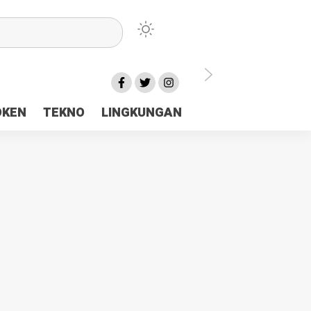
lu Ceria Tanah Papua
OKEN
TEKNO
LINGKUNGAN
aerah Rp23 Miliar Disorot