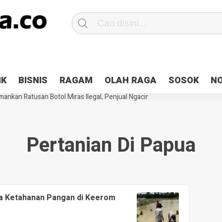
Patroli 2×24 jam di Kota Jayapura
Pesan Sejuk Polri di Deklarasi Pemi
IK
BISNIS
RAGAM
OLAH RAGA
SOSOK
N
ntani Terbakar
Hibah Pilkada Jayapura Cair 10 Persen, Deposit Kas D
ankan Ratusan Botol Miras Ilegal, Penjual Ngacir
Pertanian Di Papua
a Ketahanan Pangan di Keerom