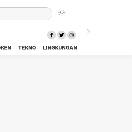
lu Ceria Tanah Papua
OKEN
TEKNO
LINGKUNGAN
aerah Rp23 Miliar Disorot