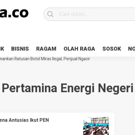
Patroli 2×24 jam di Kota Jayapura
Pesan Sejuk Polri di Deklarasi Pemi
IK
BISNIS
RAGAM
OLAH RAGA
SOSOK
N
ntani Terbakar
Hibah Pilkada Jayapura Cair 10 Persen, Deposit Kas D
ankan Ratusan Botol Miras Ilegal, Penjual Ngacir
Pertamina Energi Negeri
ena Antusias Ikut PEN