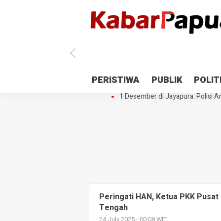
Antisipasi 1 Desember, TNI Polri 
PERISTIWA
PUBLIK
POLIT
Gedung Perpustakaan SMPN 5 Se
1 Desember di Jayapura: Polisi Am
Peringati HAN, Ketua PKK Pusat
Tengah
24 July 2025 - 00:08 WIT