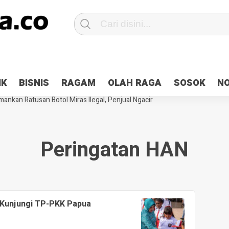
Patroli 2×24 jam di Kota Jayapura
Pesan Sejuk Polri di Deklarasi Pemi
IK
BISNIS
RAGAM
OLAH RAGA
SOSOK
N
ntani Terbakar
Hibah Pilkada Jayapura Cair 10 Persen, Deposit Kas D
ankan Ratusan Botol Miras Ilegal, Penjual Ngacir
Peringatan HAN
 Kunjungi TP-PKK Papua