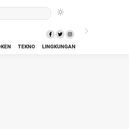
lu Ceria Tanah Papua
OKEN
TEKNO
LINGKUNGAN
aerah Rp23 Miliar Disorot