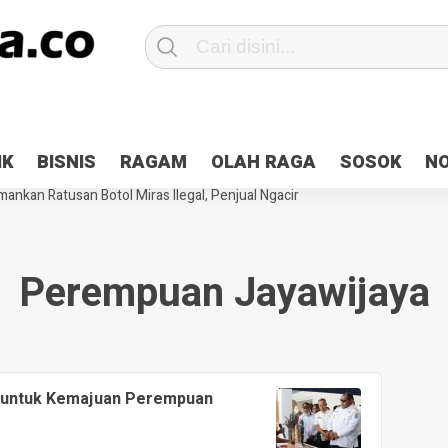
Patroli 2×24 jam di Kota Jayapura
Pesan Sejuk Polri di Deklarasi Pemi
IK
BISNIS
RAGAM
OLAH RAGA
SOSOK
N
ntani Terbakar
Hibah Pilkada Jayapura Cair 10 Persen, Deposit Kas D
ankan Ratusan Botol Miras Ilegal, Penjual Ngacir
Perempuan Jayawijaya
 untuk Kemajuan Perempuan