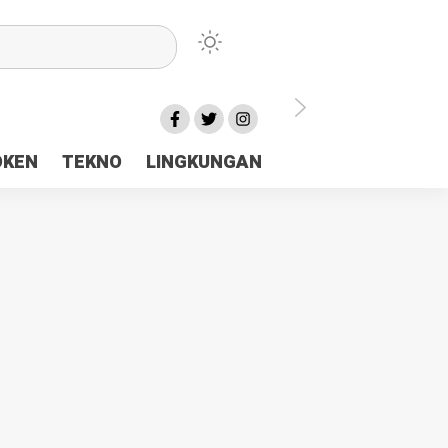
lu Ceria Tanah Papua
OKEN
TEKNO
LINGKUNGAN
aerah Rp23 Miliar Disorot