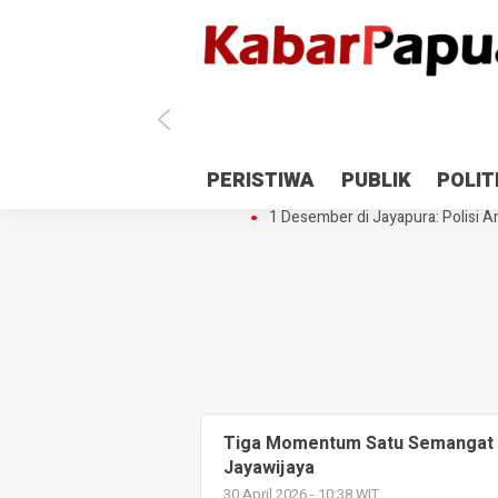
Antisipasi 1 Desember, TNI Polri 
PERISTIWA
PUBLIK
POLIT
Gedung Perpustakaan SMPN 5 Se
1 Desember di Jayapura: Polisi Am
Tiga Momentum Satu Semangat
Jayawijaya
30 April 2026 - 10:38 WIT