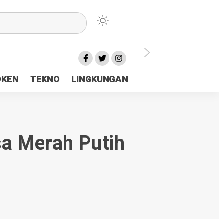
lu Ceria Tanah Papua
OKEN
TEKNO
LINGKUNGAN
aerah Rp23 Miliar Disorot
a Merah Putih