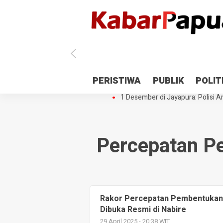
Antisipasi 1 Desember, TNI Polri 
PERISTIWA
PUBLIK
POLIT
Gedung Perpustakaan SMPN 5 Se
1 Desember di Jayapura: Polisi Am
Percepatan P
Rakor Percepatan Pembentukan 
Dibuka Resmi di Nabire
29 April 2025 - 20:38 WIT