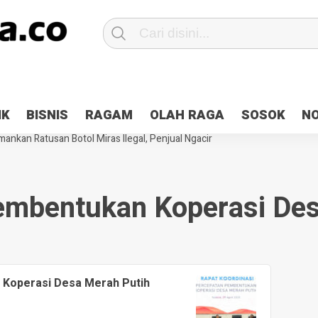
Patroli 2×24 jam di Kota Jayapura
Pesan Sejuk Polri di Deklarasi Pemi
IK
BISNIS
RAGAM
OLAH RAGA
SOSOK
N
ntani Terbakar
Hibah Pilkada Jayapura Cair 10 Persen, Deposit Kas D
ankan Ratusan Botol Miras Ilegal, Penjual Ngacir
embentukan Koperasi Des
Koperasi Desa Merah Putih