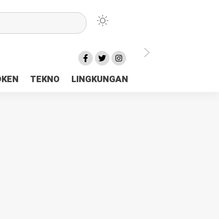
lu Ceria Tanah Papua
OKEN
TEKNO
LINGKUNGAN
aerah Rp23 Miliar Disorot