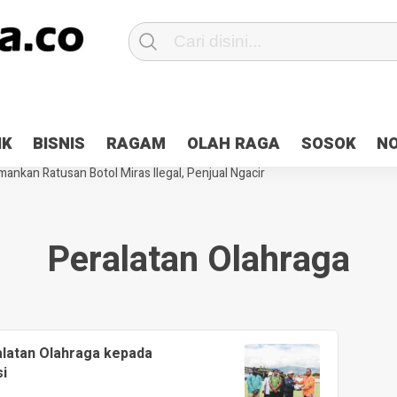
Patroli 2×24 jam di Kota Jayapura
Pesan Sejuk Polri di Deklarasi Pemi
IK
BISNIS
RAGAM
OLAH RAGA
SOSOK
N
ntani Terbakar
Hibah Pilkada Jayapura Cair 10 Persen, Deposit Kas D
ankan Ratusan Botol Miras Ilegal, Penjual Ngacir
Peralatan Olahraga
alatan Olahraga kepada
i