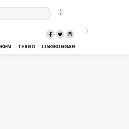
lu Ceria Tanah Papua
OKEN
TEKNO
LINGKUNGAN
aerah Rp23 Miliar Disorot