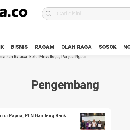
Patroli 2×24 jam di Kota Jayapura
Pesan Sejuk Polri di Deklarasi Pemi
IK
BISNIS
RAGAM
OLAH RAGA
SOSOK
N
ntani Terbakar
Hibah Pilkada Jayapura Cair 10 Persen, Deposit Kas D
ankan Ratusan Botol Miras Ilegal, Penjual Ngacir
Pengembang
an di Papua, PLN Gandeng Bank