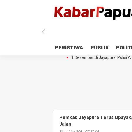
Antisipasi 1 Desember, TNI Polri 
PERISTIWA
PUBLIK
POLIT
Gedung Perpustakaan SMPN 5 Se
1 Desember di Jayapura: Polisi Am
Pemkab Jayapura Terus Upayak
Jalan
13 June 2024 - 22:32 WIT