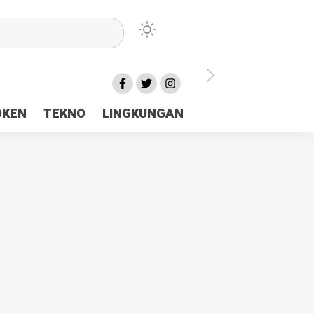
lu Ceria Tanah Papua
OKEN
TEKNO
LINGKUNGAN
aerah Rp23 Miliar Disorot
n