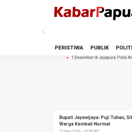
Antisipasi 1 Desember, TNI Polri 
PERISTIWA
PUBLIK
POLIT
Gedung Perpustakaan SMPN 5 Se
1 Desember di Jayapura: Polisi Am
Bupati Jayawijaya: Puji Tuhan, Si
Warga Kembali Normal
23 May 2026 - 18:38 WIT