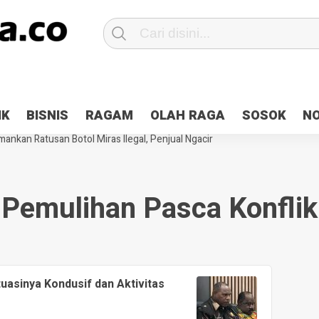
Patroli 2×24 jam di Kota Jayapura
Pesan Sejuk Polri di Deklarasi Pemi
IK
BISNIS
RAGAM
OLAH RAGA
SOSOK
N
ntani Terbakar
Hibah Pilkada Jayapura Cair 10 Persen, Deposit Kas D
ankan Ratusan Botol Miras Ilegal, Penjual Ngacir
Pemulihan Pasca Konflik
tuasinya Kondusif dan Aktivitas