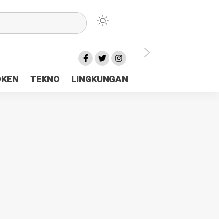
lu Ceria Tanah Papua
OKEN
TEKNO
LINGKUNGAN
aerah Rp23 Miliar Disorot