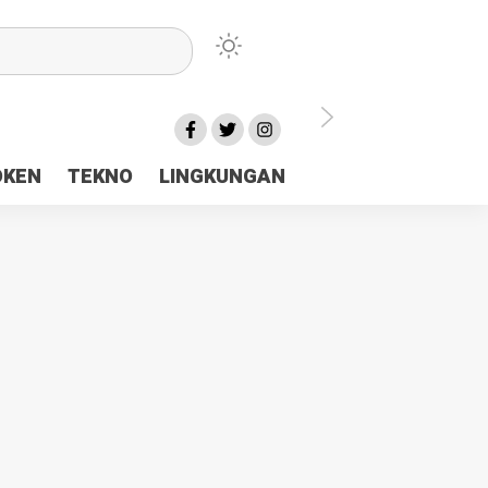
lu Ceria Tanah Papua
OKEN
TEKNO
LINGKUNGAN
aerah Rp23 Miliar Disorot