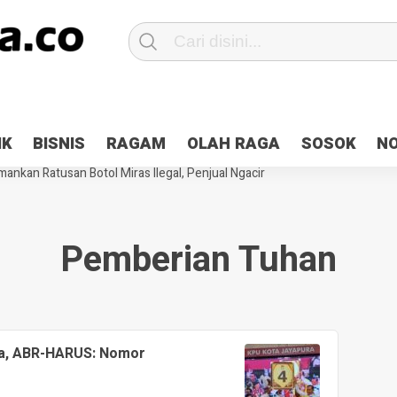
Patroli 2×24 jam di Kota Jayapura
Pesan Sejuk Polri di Deklarasi Pemi
IK
BISNIS
RAGAM
OLAH RAGA
SOSOK
N
ntani Terbakar
Hibah Pilkada Jayapura Cair 10 Persen, Deposit Kas D
ankan Ratusan Botol Miras Ilegal, Penjual Ngacir
Pemberian Tuhan
ra, ABR-HARUS: Nomor