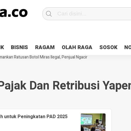
Patroli 2×24 jam di Kota Jayapura
Pesan Sejuk Polri di Deklarasi Pemi
IK
BISNIS
RAGAM
OLAH RAGA
SOSOK
N
ntani Terbakar
Hibah Pilkada Jayapura Cair 10 Persen, Deposit Kas D
ankan Ratusan Botol Miras Ilegal, Penjual Ngacir
Pajak Dan Retribusi Yape
ah untuk Peningkatan PAD 2025