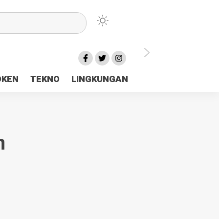
lu Ceria Tanah Papua
OKEN
TEKNO
LINGKUNGAN
aerah Rp23 Miliar Disorot
n