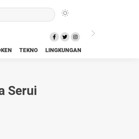
lu Ceria Tanah Papua
OKEN
TEKNO
LINGKUNGAN
aerah Rp23 Miliar Disorot
a Serui