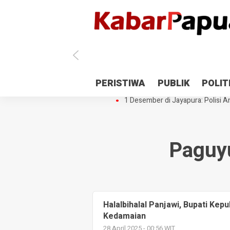
Antisipasi 1 Desember, TNI Polri 
PERISTIWA
PUBLIK
POLIT
Gedung Perpustakaan SMPN 5 Se
1 Desember di Jayapura: Polisi Am
Paguyu
Halalbihalal Panjawi, Bupati Kep
Kedamaian
28 April 2025 - 00:56 WIT