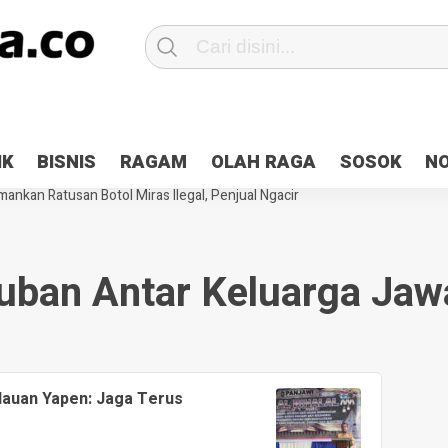
Patroli 2×24 jam di Kota Jayapura
Pesan Sejuk Polri di Deklarasi Pemi
IK
BISNIS
RAGAM
OLAH RAGA
SOSOK
N
ntani Terbakar
Hibah Pilkada Jayapura Cair 10 Persen, Deposit Kas D
ankan Ratusan Botol Miras Ilegal, Penjual Ngacir
ban Antar Keluarga Jaw
ulauan Yapen: Jaga Terus