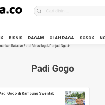
Patroli 2×24 jam di Kota Jayapura
Pesan Sejuk Polri di Deklarasi Pemi
IK
BISNIS
RAGAM
OLAH RAGA
SOSOK
N
ntani Terbakar
Hibah Pilkada Jayapura Cair 10 Persen, Deposit Kas D
ankan Ratusan Botol Miras Ilegal, Penjual Ngacir
Padi Gogo
adi Gogo di Kampung Swentab