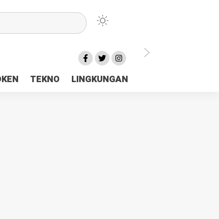
lu Ceria Tanah Papua
OKEN
TEKNO
LINGKUNGAN
aerah Rp23 Miliar Disorot