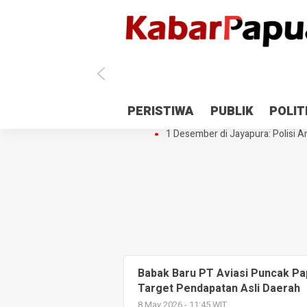
Antisipasi 1 Desember, TNI Polri 
PERISTIWA
PUBLIK
POLIT
Gedung Perpustakaan SMPN 5 Se
1 Desember di Jayapura: Polisi Am
Babak Baru PT Aviasi Puncak Pa
Target Pendapatan Asli Daerah
8 May 2026 - 11:45 WIT