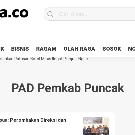
Patroli 2×24 jam di Kota Jayapura
Pesan Sejuk Polri di Deklarasi Pemi
IK
BISNIS
RAGAM
OLAH RAGA
SOSOK
N
ntani Terbakar
Hibah Pilkada Jayapura Cair 10 Persen, Deposit Kas D
ankan Ratusan Botol Miras Ilegal, Penjual Ngacir
PAD Pemkab Puncak
pua: Perombakan Direksi dan