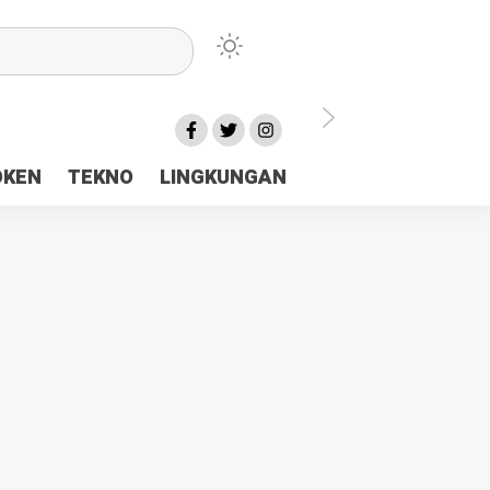
lu Ceria Tanah Papua
OKEN
TEKNO
LINGKUNGAN
aerah Rp23 Miliar Disorot