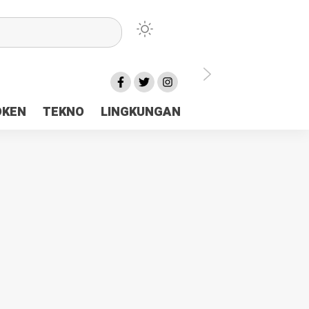
lu Ceria Tanah Papua
OKEN
TEKNO
LINGKUNGAN
aerah Rp23 Miliar Disorot