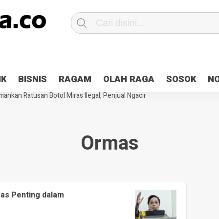
Patroli 2×24 jam di Kota Jayapura
Pesan Sejuk Polri di Deklarasi Pemi
IK
BISNIS
RAGAM
OLAH RAGA
SOSOK
N
ntani Terbakar
Hibah Pilkada Jayapura Cair 10 Persen, Deposit Kas D
ankan Ratusan Botol Miras Ilegal, Penjual Ngacir
Ormas
as Penting dalam