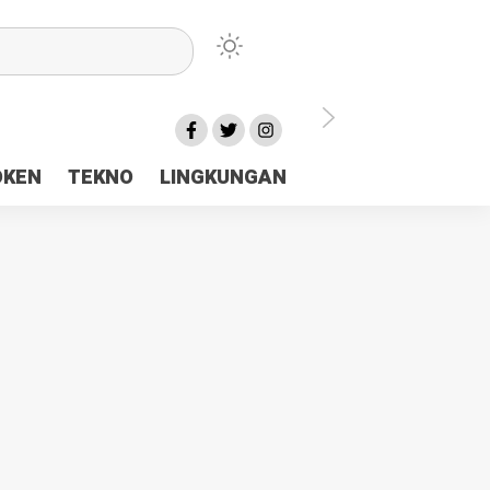
lu Ceria Tanah Papua
OKEN
TEKNO
LINGKUNGAN
aerah Rp23 Miliar Disorot