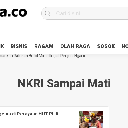
Patroli 2×24 jam di Kota Jayapura
Pesan Sejuk Polri di Deklarasi Pemi
IK
BISNIS
RAGAM
OLAH RAGA
SOSOK
N
ntani Terbakar
Hibah Pilkada Jayapura Cair 10 Persen, Deposit Kas D
ankan Ratusan Botol Miras Ilegal, Penjual Ngacir
NKRI Sampai Mati
gema di Perayaan HUT RI di