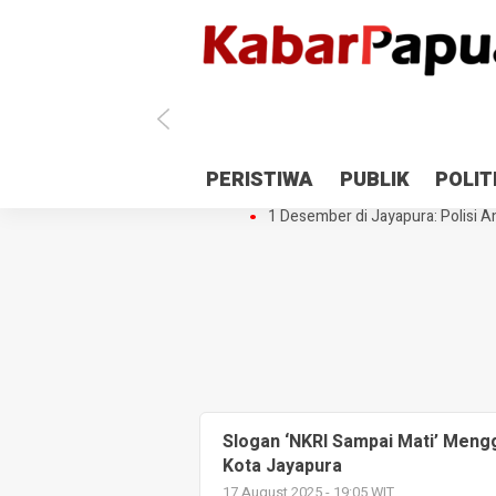
Antisipasi 1 Desember, TNI Polri 
PERISTIWA
PUBLIK
POLIT
Gedung Perpustakaan SMPN 5 Se
1 Desember di Jayapura: Polisi Am
Slogan ‘NKRI Sampai Mati’ Meng
Kota Jayapura
17 August 2025 - 19:05 WIT