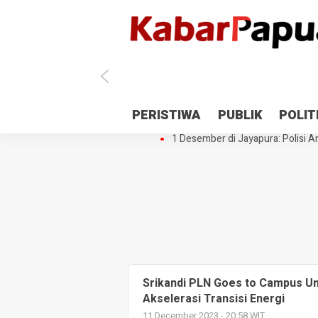
Antisipasi 1 Desember, TNI Polri 
PERISTIWA
PUBLIK
POLIT
Gedung Perpustakaan SMPN 5 Se
1 Desember di Jayapura: Polisi Am
Srikandi PLN Goes to Campus U
Akselerasi Transisi Energi
11 December 2023 - 20:58 WIT