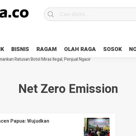
Patroli 2×24 jam di Kota Jayapura
Pesan Sejuk Polri di Deklarasi Pemi
IK
BISNIS
RAGAM
OLAH RAGA
SOSOK
N
ntani Terbakar
Hibah Pilkada Jayapura Cair 10 Persen, Deposit Kas D
ankan Ratusan Botol Miras Ilegal, Penjual Ngacir
Net Zero Emission
ncen Papua: Wujudkan