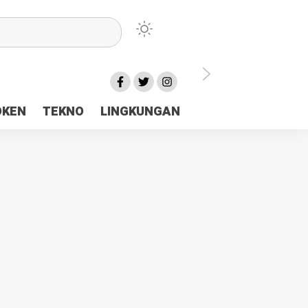
lu Ceria Tanah Papua
OKEN
TEKNO
LINGKUNGAN
aerah Rp23 Miliar Disorot