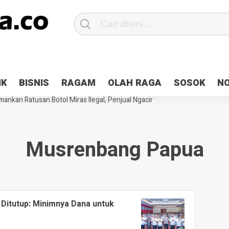
Patroli 2×24 jam di Kota Jayapura
Pesan Sejuk Polri di Deklarasi Pemi
IK
BISNIS
RAGAM
OLAH RAGA
SOSOK
N
ntani Terbakar
Hibah Pilkada Jayapura Cair 10 Persen, Deposit Kas D
ankan Ratusan Botol Miras Ilegal, Penjual Ngacir
Musrenbang Papua
itutup: Minimnya Dana untuk