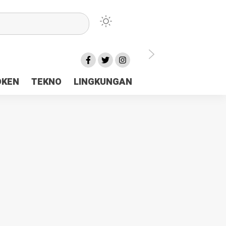
lu Ceria Tanah Papua
OKEN
TEKNO
LINGKUNGAN
aerah Rp23 Miliar Disorot