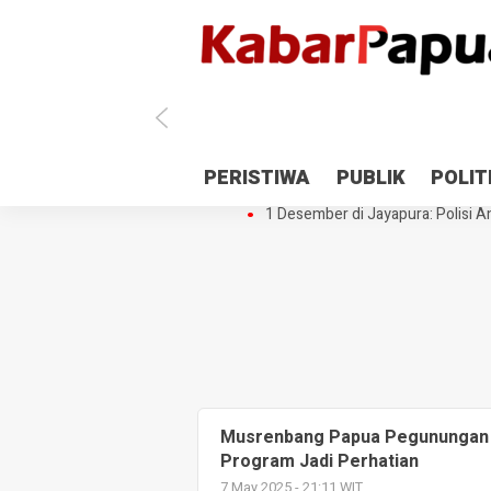
Antisipasi 1 Desember, TNI Polri 
PERISTIWA
PUBLIK
POLIT
Gedung Perpustakaan SMPN 5 Se
1 Desember di Jayapura: Polisi Am
Musrenbang Papua Pegunungan D
Program Jadi Perhatian
7 May 2025 - 21:11 WIT