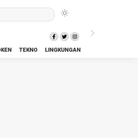
lu Ceria Tanah Papua
OKEN
TEKNO
LINGKUNGAN
aerah Rp23 Miliar Disorot