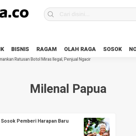
Patroli 2×24 jam di Kota Jayapura
Pesan Sejuk Polri di Deklarasi Pemi
IK
BISNIS
RAGAM
OLAH RAGA
SOSOK
N
ntani Terbakar
Hibah Pilkada Jayapura Cair 10 Persen, Deposit Kas D
ankan Ratusan Botol Miras Ilegal, Penjual Ngacir
Milenal Papua
w Sosok Pemberi Harapan Baru