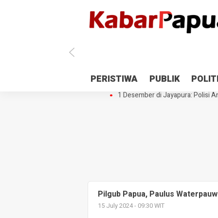
Antisipasi 1 Desember, TNI Polri 
PERISTIWA
PUBLIK
POLIT
Gedung Perpustakaan SMPN 5 Se
1 Desember di Jayapura: Polisi Am
Pilgub Papua, Paulus Waterpau
15 July 2024 - 09:30 WIT