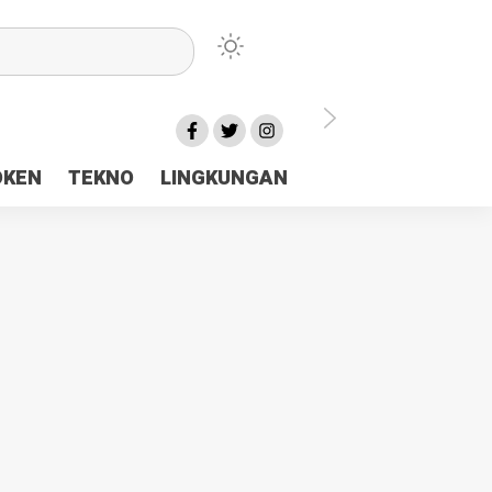
lu Ceria Tanah Papua
OKEN
TEKNO
LINGKUNGAN
aerah Rp23 Miliar Disorot