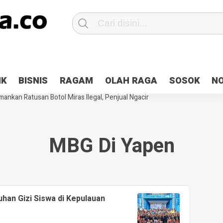
Patroli 2×24 jam di Kota Jayapura
Pesan Sejuk Polri di Deklarasi Pemi
IK
BISNIS
RAGAM
OLAH RAGA
SOSOK
N
ntani Terbakar
Hibah Pilkada Jayapura Cair 10 Persen, Deposit Kas D
ankan Ratusan Botol Miras Ilegal, Penjual Ngacir
MBG Di Yapen
han Gizi Siswa di Kepulauan