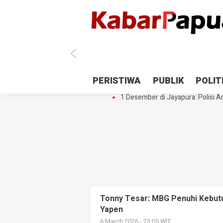
Antisipasi 1 Desember, TNI Polri 
PERISTIWA
PUBLIK
POLIT
Gedung Perpustakaan SMPN 5 Se
1 Desember di Jayapura: Polisi Am
Tonny Tesar: MBG Penuhi Kebutu
Yapen
6 March 2026 - 23:05 WIT