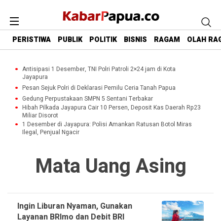
PERISTIWA
PUBLIK
POLITIK
BISNIS
RAGAM
OLAH RA
Antisipasi 1 Desember, TNI Polri Patroli 2×24 jam di Kota
Jayapura
Pesan Sejuk Polri di Deklarasi Pemilu Ceria Tanah Papua
Gedung Perpustakaan SMPN 5 Sentani Terbakar
Hibah Pilkada Jayapura Cair 10 Persen, Deposit Kas Daerah Rp23
Miliar Disorot
1 Desember di Jayapura: Polisi Amankan Ratusan Botol Miras
Ilegal, Penjual Ngacir
Mata Uang Asing
Ingin Liburan Nyaman, Gunakan
Layanan BRImo dan Debit BRI