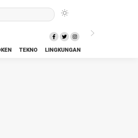
lu Ceria Tanah Papua
OKEN
TEKNO
LINGKUNGAN
aerah Rp23 Miliar Disorot