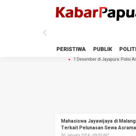
Antisipasi 1 Desember, TNI Polri 
PERISTIWA
PUBLIK
POLIT
Gedung Perpustakaan SMPN 5 Se
1 Desember di Jayapura: Polisi Am
Mahasiswa Jayawijaya di Malan
Terkait Pelunasan Sewa Asram
30 January 2024 - 09:05 WIT