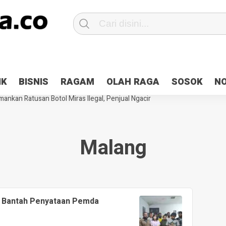
Patroli 2×24 jam di Kota Jayapura
Pesan Sejuk Polri di Deklarasi Pemi
IK
BISNIS
RAGAM
OLAH RAGA
SOSOK
N
ntani Terbakar
Hibah Pilkada Jayapura Cair 10 Persen, Deposit Kas D
ankan Ratusan Botol Miras Ilegal, Penjual Ngacir
Malang
g Bantah Penyataan Pemda
a