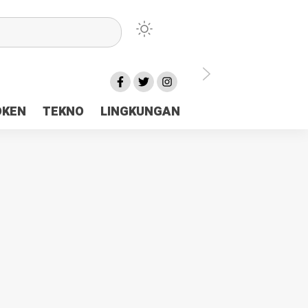
lu Ceria Tanah Papua
OKEN
TEKNO
LINGKUNGAN
aerah Rp23 Miliar Disorot