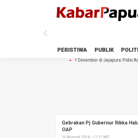
Antisipasi 1 Desember, TNI Polri 
PERISTIWA
PUBLIK
POLIT
Gedung Perpustakaan SMPN 5 Se
1 Desember di Jayapura: Polisi Am
Gebrakan Pj Gubernur Ribka Ha
OAP
10 August 2024 - 17:11 WIT