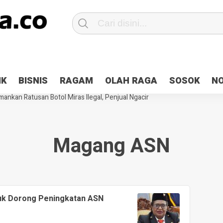
Patroli 2×24 jam di Kota Jayapura
Pesan Sejuk Polri di Deklarasi Pemi
IK
BISNIS
RAGAM
OLAH RAGA
SOSOK
N
ntani Terbakar
Hibah Pilkada Jayapura Cair 10 Persen, Deposit Kas D
ankan Ratusan Botol Miras Ilegal, Penjual Ngacir
Magang ASN
luk Dorong Peningkatan ASN