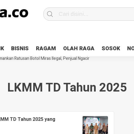
Patroli 2×24 jam di Kota Jayapura
Pesan Sejuk Polri di Deklarasi Pemi
IK
BISNIS
RAGAM
OLAH RAGA
SOSOK
N
ntani Terbakar
Hibah Pilkada Jayapura Cair 10 Persen, Deposit Kas D
ankan Ratusan Botol Miras Ilegal, Penjual Ngacir
LKMM TD Tahun 2025
LKMM TD Tahun 2025 yang