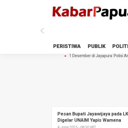
Antisipasi 1 Desember, TNI Polri 
PERISTIWA
PUBLIK
POLIT
Gedung Perpustakaan SMPN 5 Se
1 Desember di Jayapura: Polisi Am
Pesan Bupati Jayawijaya pada 
Digelar UNAIM Yapis Wamena
4 June 2025 - 08:30 WIT