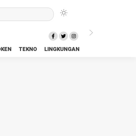
lu Ceria Tanah Papua
OKEN
TEKNO
LINGKUNGAN
aerah Rp23 Miliar Disorot