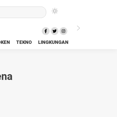
lu Ceria Tanah Papua
OKEN
TEKNO
LINGKUNGAN
aerah Rp23 Miliar Disorot
ena