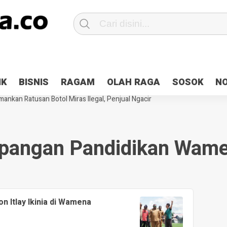
Patroli 2×24 jam di Kota Jayapura
Pesan Sejuk Polri di Deklarasi Pemi
IK
BISNIS
RAGAM
OLAH RAGA
SOSOK
N
ntani Terbakar
Hibah Pilkada Jayapura Cair 10 Persen, Deposit Kas D
ankan Ratusan Botol Miras Ilegal, Penjual Ngacir
pangan Pandidikan Wam
on Itlay Ikinia di Wamena