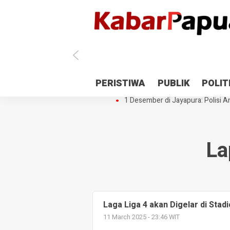
Antisipasi 1 Desember, TNI Polri 
PERISTIWA
PUBLIK
POLIT
Gedung Perpustakaan SMPN 5 Se
1 Desember di Jayapura: Polisi Am
La
Laga Liga 4 akan Digelar di Stadi
11 March 2025 - 23:46 WIT